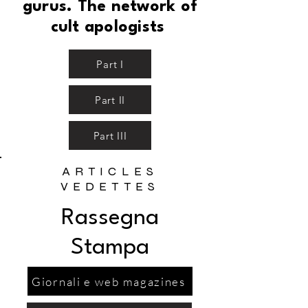
gurus. The network of
cult apologists
Part I
Part II
Part III
ARTICLES
VEDETTES
Rassegna
Stampa
Giornali e web magazines