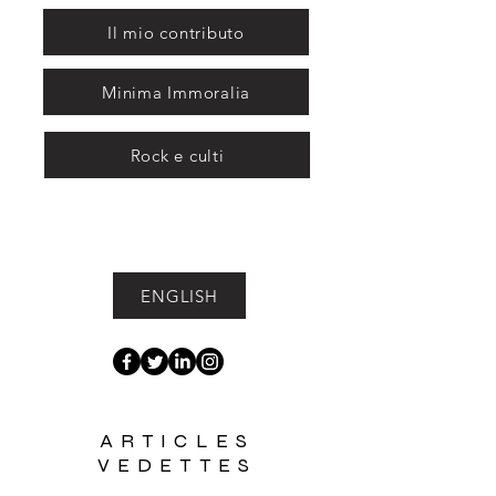
Il mio contributo
Minima Immoralia
Rock e culti
ENGLISH
ARTICLES
VEDETTES