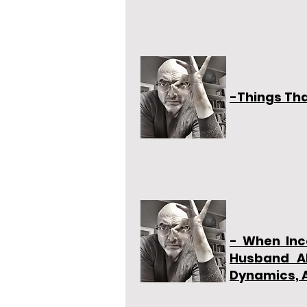
-Things Tha
- When Inc
Husband Al
Dynamics, A