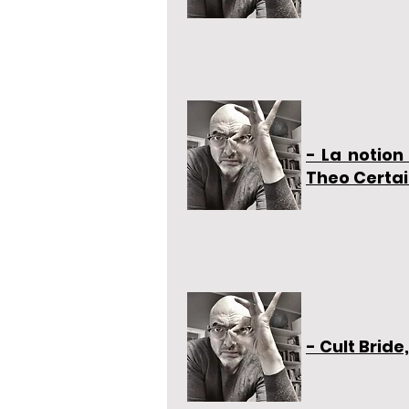
- La notion
Theo Certai
- Cult Bride