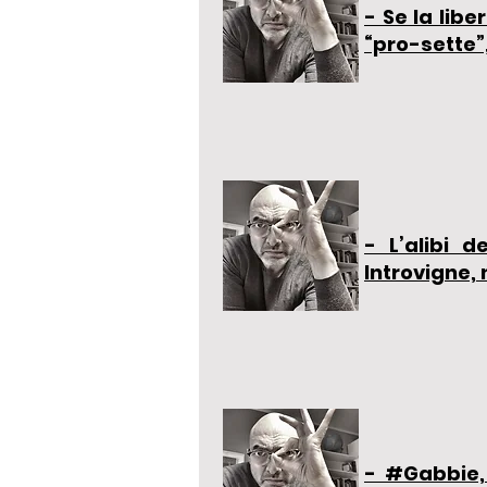
- Se la liber
“pro-sette”,
- L’alibi 
Introvigne, 
- #Gabbie, 