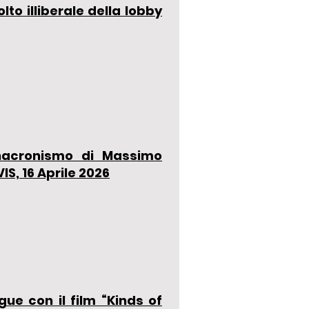
volto illiberale della lobby
’anacronismo di Massimo
IS, 16 Aprile 2026
ue con il film “Kinds of