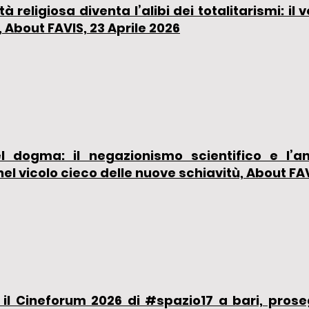
tà religiosa diventa l’alibi dei totalitarismi: il 
 About FAVIS, 23 Aprile 2026
del dogma: il negazionismo scientifico e l
nel vicolo cieco delle nuove schiavitù, About FAV
il Cineforum 2026 di #spazio17 a bari, proseg