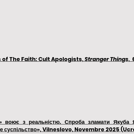
 of The Faith: Cult Apologists,
Stranger Things
,
» воює з реальністю. Спроба зламати Якуба Я
е суспільство», Vilneslovo, Novembre 2025 (Ucr