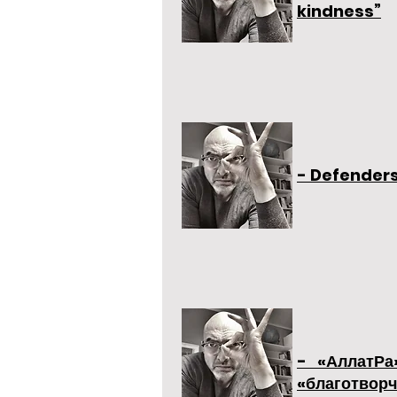
kindness”
- Defenders
- «АллатРа
«благотворч