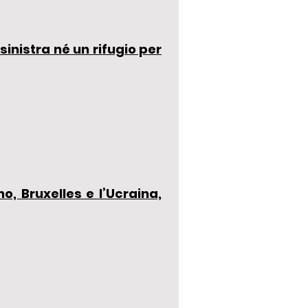
sinistra né un rifugio per
o, Bruxelles e l’Ucraina,