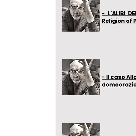
- L’ALIBI 
Religion of
- Il caso Al
democrazie,