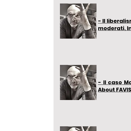
- Il liberal
moderati, I
- Il caso M
About FAVIS