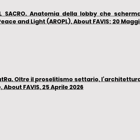
DEL SACRO. Anatomia della lobby che scherma 
 Peace and Light (AROPL), About FAVIS; 20 Magg
latRa. Oltre il proselitismo settario, l’architettur
 About FAVIS, 25 Aprile 2026