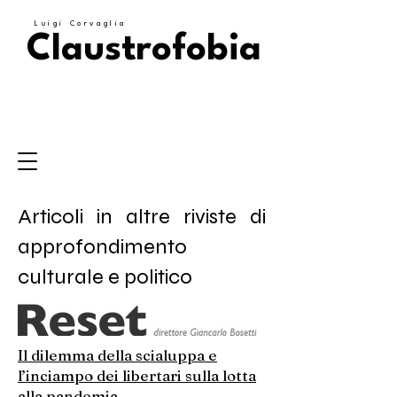
Luigi Corvaglia
Claustrofobia
Articoli in altre riviste di
approfondimento
culturale e politico
Il dilemma della scialuppa e
l’inciampo dei libertari sulla lotta
alla pandemia