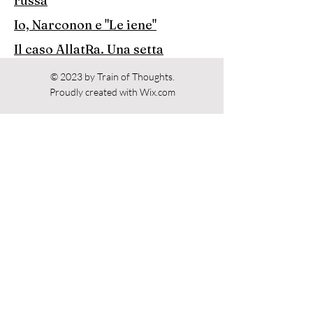
russa
Io, Narconon e "Le iene"
Il caso AllatRa. Una setta
apocalittica nella guerra ibrida
© 2023 by Train of Thoughts.
russa
Proudly created with
Wix.com