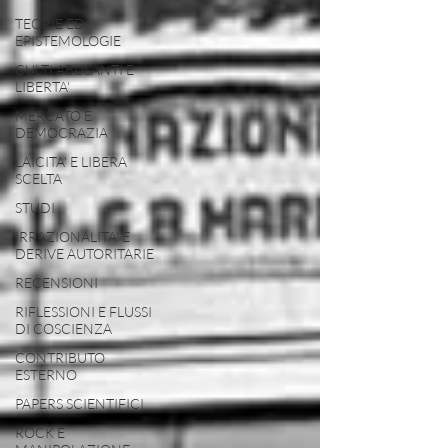
TEORIE ED
EPISTEMOLOGIE
CULTI ABUSANTI E
LIBERTA'
MERCATO E
DEMOCRAZIA
LAICITA' E LIBERA
SCELTA
STUDI
IRRAZIONALITA' E
DERIVE AUTORITARIE
RECENSIONI
RIFLESSIONI E FLUSSI
DI COSCIENZA
CONTRIBUTO
ESTERNO
PAPERS SCIENTIFICI
ROCK E