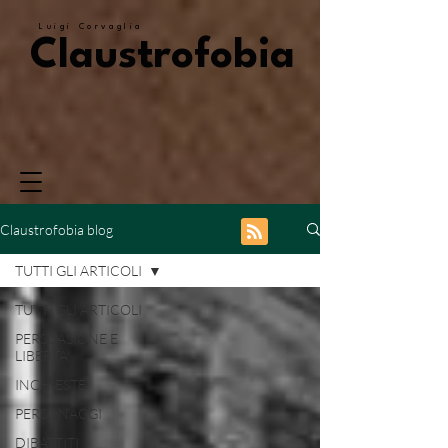
Luigi Corvaglia
Claustrofobia
Claustrofobia blog
TUTTI GLI ARTICOLI
TUTTI GLI ARTICOLI
PERSUASIONE E
LIBERTA'
INCHIESTE
PERSONAGGI
DIBATTITI