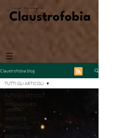
Luigi Corvaglia
Claustrofobia
Claustrofobia blog
TUTTI GLI ARTICOLI
TUTTI GLI ARTICOLI
PERSUASIONE E
LIBERTA'
INCHIESTE
PERSONAGGI
DIBATTITI