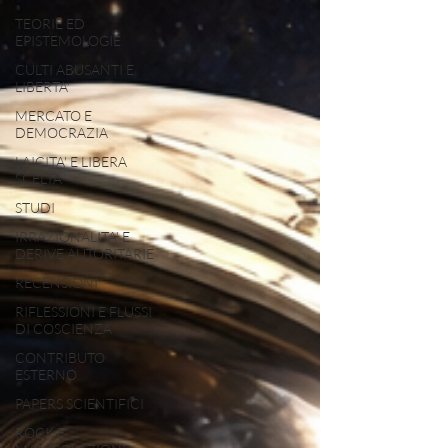
TEORIE ED
EPISTEMOLOGIE
CULTI ABUSANTI E
LIBERTA'
MERCATO E
DEMOCRAZIA
LAICITA' E LIBERA
SCELTA
STUDI
IRRAZIONALITA' E
DERIVE AUTORITARIE
RECENSIONI
RIFLESSIONI E FLUSSI
DI COSCIENZA
CONTRIBUTO
ESTERNO
PAPERS SCIENTIFICI
ROCK E