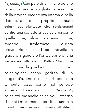
Psychiatry
[1]
,un paio di anni fa
, 
è perché 
la psichiatria si è incagliata nelle secche 
della propria incoerenza interna e nella 
debolezza del proprio statuto 
scientifico, piuttosto che schiantatasi 
contro una radicale critica esterna come 
quella che, alcuni decenni prima, 
avrebbe trasformato questa 
provocazione nella buona novella in 
grado diingenerare l’entusiasmo di una 
vasta area culturale. Tutt’altro. Mai prima 
nella storia la psichiatria e le scienze 
psicologiche hanno goduto di un 
raggio d’azione e di una rispettabilità 
talmente vaste come nel periodo 
appena trascorso. Gli “esperti”, 
psichiatri, ma anche psicologi,  intasano 
da anni i mass media per discettare con 
egual competenza e serietà dell’ultimo 