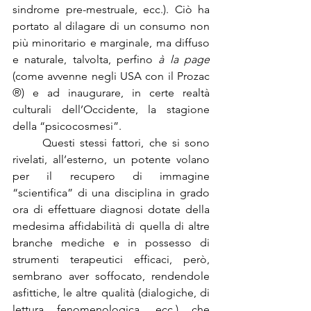
sindrome pre-mestruale, ecc.). Ciò ha 
portato al dilagare di un consumo non 
più minoritario e marginale, ma diffuso 
e naturale, talvolta, perfino 
à la page
(come avvenne negli USA con il Prozac 
®) e ad inaugurare, in certe realtà 
culturali dell’Occidente, la stagione 
della “psicocosmesi”.
      Questi stessi fattori, che si sono 
rivelati, all’esterno, un potente volano 
per il recupero di immagine 
“scientifica” di una disciplina in grado 
ora di effettuare diagnosi dotate della 
medesima affidabilità di quella di altre 
branche mediche e in possesso di 
strumenti terapeutici efficaci, però, 
sembrano aver soffocato, rendendole 
asfittiche, le altre qualità (dialogiche, di 
lettura fenomenologica, ecc.) che 