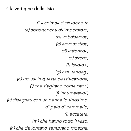
2. 
la vertigine della lista
G
li animali si dividono in
(a) appartenenti all’Imperatore,
(b) imbalsamati,
(c) ammaestrati,
(d) lattonzoli,
(e) sirene,
(f) favolosi,
(g) cani randagi,
(h) inclusi in questa classificazione,
(i) che s’agitano come pazzi,
(j) innumerevoli,
(k) disegnati con un pennello finissimo 
di pelo di cammello,
(l) eccetera,
(m) che hanno rotto il vaso,
(n) che da lontano sembrano mosche.