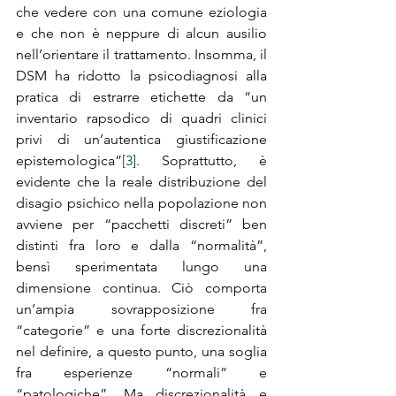
che vedere con una comune eziologia 
e che non è neppure di alcun ausilio 
nell’orientare il trattamento. Insomma, il 
DSM ha ridotto la psicodiagnosi alla 
pratica di estrarre etichette da “un 
inventario rapsodico di quadri clinici 
privi di un’autentica giustificazione 
epistemologica”
[3]
. Soprattutto, è 
evidente che la reale distribuzione del 
disagio psichico nella popolazione non 
avviene per “pacchetti discreti” ben 
distinti fra loro e dalla “normalità”, 
bensì sperimentata lungo una 
dimensione continua. Ciò comporta 
un’ampia sovrapposizione fra 
“categorie” e una forte discrezionalità 
nel definire, a questo punto, una soglia 
fra esperienze “normali” e 
“patologiche”. Ma discrezionalità e 