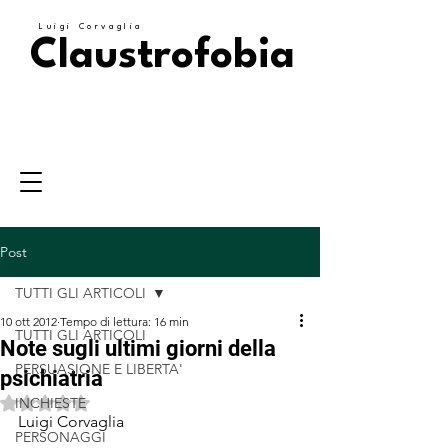
Luigi Corvaglia
Claustrofobia
Post
TUTTI GLI ARTICOLI
10 ott 2012
Tempo di lettura: 16 min
TUTTI GLI ARTICOLI
Note sugli ultimi giorni della
PERSUASIONE E LIBERTA'
psichiatria
Valutazione NaN stelle su 5.
INCHIESTE
Luigi Corvaglia
PERSONAGGI