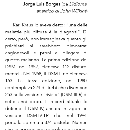
Jorge Luis Borges 
(da
 L’idioma 
analitico di John Wilkins
)
      Karl Kraus lo aveva detto: “una delle 
malattie più diffuse è la diagnosi”. Di 
certo, però, non immaginava quanto gli 
psichiatri si sarebbero dimostrati 
cagionevoli e proni al dilagare di 
questo malanno. La prima edizione del 
DSM, nel 1952, elencava 112 disturbi 
mentali. Nel 1968, il DSM-II ne elencava 
163. La terza edizione, nel 1980, 
contemplava 224 disturbi che diventano 
253 nella versione “rivista” (DSM-III-R) di 
sette anni dopo. Il record attuale lo 
detiene il DSM-IV, ancora in vigore in 
versione DSM-IV-TR, che, nel 1994, 
porta la somma a 374 disturbi. Numeri 
che ci appariranno ridicoli non appena 