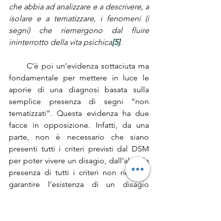
che abbia ad analizzare e a descrivere, a 
isolare e a tematizzare, i fenomeni (i 
segni) che riemergono dal fluire 
ininterrotto della vita psichica
[5]
.
      C’è poi un’evidenza sottaciuta ma 
fondamentale per mettere in luce le 
aporie di una diagnosi basata sulla 
semplice presenza di segni “non 
tematizzati”. Questa evidenza ha due 
facce in opposizione. Infatti, da una 
parte, non è necessario che siano 
presenti tutti i criteri previsti dal DSM 
per poter vivere un disagio, dall’altra, la 
presenza di tutti i criteri non riesce a 
garantire l’esistenza di un disagio 
soggettivo o oggettivo. Il primo dato 
apre il delicato problema dei “disturbi 
sottosoglia”. Nell’edizione DSM-IV TR è 