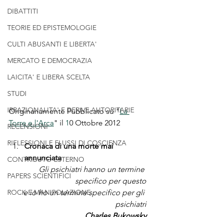
DIBATTITI
TEORIE ED EPISTEMOLOGIE
CULTI ABUSANTI E LIBERTA'
MERCATO E DEMOCRAZIA
LAICITA' E LIBERA SCELTA
STUDI
IRRAZIONALITA' E DERIVE AUTORITARIE
Originariamente Pubblicato su "
La 
Torre e l'Arca
" il 
1
0 Ottobre 2012
RECENSIONI
RIFLESSIONI E FLUSSI DI COSCIENZA
Cronaca di una morte mai 
annunciata
CONTRIBUTO ESTERNO
Gli psichiatri hanno un termine 
PAPERS SCIENTIFICI
specifico per questo
e io ho un termine specifico per gli 
ROCK E MANIPOLAZIONE
psichiatri
Charles Bukowsky