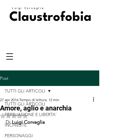
Luigi Corvaglia
Claustrofobia
Post
TUTTI GLI ARTICOLI
27 apr 2016
Tempo di lettura: 12 min
TUTTI GLI ARTICOLI
Amore, aglio e anarchia
PERSUASIONE E LIBERTA'
Valutazione NaN stelle su 5.
Di
 Luigi Corvaglia
INCHIESTE
PERSONAGGI