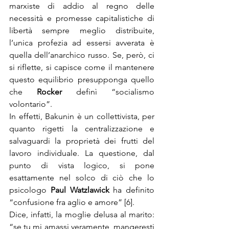
marxiste di addio al regno delle 
necessità e promesse capitalistiche di 
libertà sempre meglio distribuite, 
l’unica profezia ad essersi avverata è 
quella dell’anarchico russo. Se, però, ci 
si riflette, si capisce come il mantenere 
questo equilibrio presupponga quello 
che 
Rocker
 definì “socialismo 
volontario”.
In effetti, Bakunin è un collettivista, per 
quanto rigetti la centralizzazione e 
salvaguardi la proprietà dei frutti del 
lavoro individuale. La questione, dal 
punto di vista logico, si pone 
esattamente nel solco di ciò che lo 
psicologo 
Paul Watzlawick
 ha definito 
“confusione fra aglio e amore” [6].
Dice, infatti, la moglie delusa al marito: 
“se tu mi amassi veramente, mangeresti 