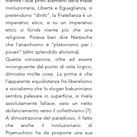
mentre i due primi elementi della triade 
rivoluzionaria, Libertà e Eguaglianza, si 
pretendono “diritti”, la Fratellanza è un 
imperativo etico, e su un imperativo 
etico si fonda niente più che una 
religione. Poteva ben dire Nietzsche 
che l’anarchismo è “platonismo per i 
poveri” (altro splendido aforisma).
Questa concezione, oltre ad essere 
incongruente dal punto di vista logico, 
dimostra molte cose. La prima è che 
l’apparente equidistanza fra liberalismo 
e socialismo che lo slogan bakuniniano 
sembra palesare in superficie, si rivela 
assolutamente fallace, visto un netto 
sbilanciamento verso il collettivismo [7].
A dimostrazione del paradosso, il fatto 
che anche il rivoluzionario di 
Prjamuchino ha da proporre una sua 