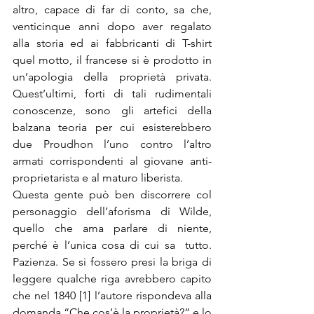
altro, capace di far di conto, sa che, 
venticinque anni dopo aver regalato 
alla storia ed ai fabbricanti di T-shirt 
quel motto, il francese si è prodotto in 
un’apologia della proprietà privata. 
Quest’ultimi, forti di tali rudimentali 
conoscenze, sono gli artefici della 
balzana teoria per cui esisterebbero 
due Proudhon l’uno contro l’altro 
armati corrispondenti al giovane anti-
proprietarista e al maturo liberista.
Questa gente può ben discorrere col 
personaggio dell’aforisma di Wilde, 
quello che ama parlare di niente, 
perché è l’unica cosa di cui sa  tutto. 
Pazienza. Se si fossero presi la briga di 
leggere qualche riga avrebbero capito 
che nel 1840 [1] l’autore rispondeva alla 
domanda “Che cos’è la proprietà?” e lo 