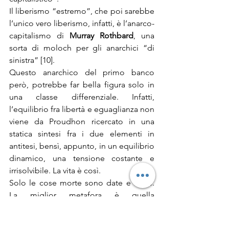
Il liberismo “estremo”, che poi sarebbe 
l’unico vero liberismo, infatti, è l’anarco-
capitalismo di 
Murray Rothbard
, una 
sorta di moloch per gli anarchici “di 
sinistra” [10].
Questo anarchico del primo banco 
però, potrebbe far bella figura solo in 
una classe differenziale. Infatti, 
l’equilibrio fra libertà e eguaglianza non 
viene da Proudhon ricercato in una 
statica sintesi fra i due elementi in 
antitesi, bensì, appunto, in un equilibrio 
dinamico, una tensione costante e 
irrisolvibile. La vita è così.
Solo le cose morte sono date e finite. 
La miglior metafora è quella 
dell’equilibrista la cui asta si muove in 
su e in giù in modi apparentemente 