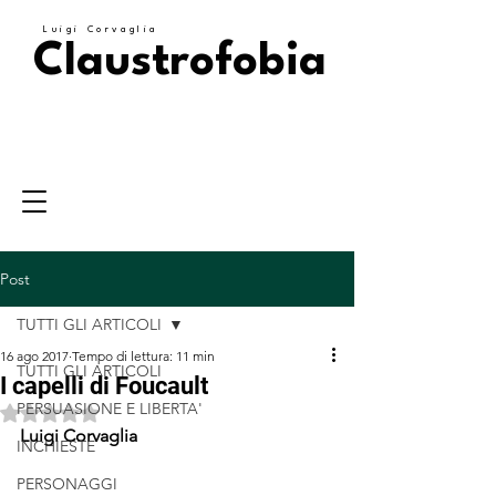
Luigi Corvaglia
Claustrofobia
Post
TUTTI GLI ARTICOLI
16 ago 2017
Tempo di lettura: 11 min
TUTTI GLI ARTICOLI
I capelli di Foucault
PERSUASIONE E LIBERTA'
Valutazione NaN stelle su 5.
Luigi Corvaglia
INCHIESTE
PERSONAGGI