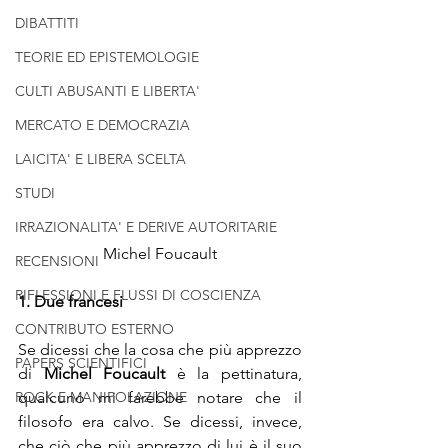
DIBATTITI
TEORIE ED EPISTEMOLOGIE
CULTI ABUSANTI E LIBERTA'
MERCATO E DEMOCRAZIA
LAICITA' E LIBERA SCELTA
STUDI
IRRAZIONALITA' E DERIVE AUTORITARIE
Michel Foucault
RECENSIONI
RIFLESSIONI E FLUSSI DI COSCIENZA
1. Due francesi
CONTRIBUTO ESTERNO
Se dicessi che la cosa che più apprezzo 
PAPERS SCIENTIFICI
di 
Michel Foucault
 è la pettinatura, 
ROCK E MANIPOLAZIONE
qualcuno mi farebbe notare che il 
filosofo era calvo. Se dicessi, invece, 
che ciò che più apprezzo di lui è il suo 