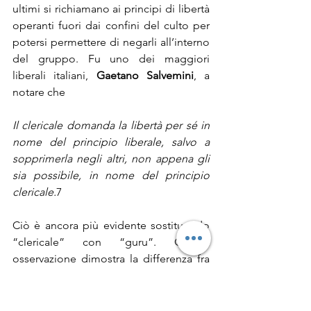
ultimi si richiamano ai principi di libertà 
operanti fuori dai confini del culto per 
potersi permettere di negarli all’interno 
del gruppo. Fu uno dei maggiori 
liberali italiani, 
Gaetano Salvemini
, a 
notare che
Il clericale domanda la libertà per sé in 
nome del principio liberale, salvo a 
sopprimerla negli altri, non appena gli 
sia possibile, in nome del principio 
clericale.
7
Ciò è ancora più evidente sostituendo 
“clericale” con “guru”. Questa 
osservazione dimostra la differenza fra 
un gigante del pensiero e dell’azione 
liberale e i nanetti che si credono tali.