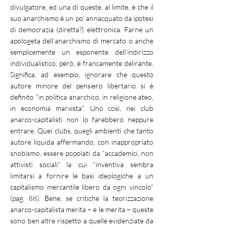
divulgatore, ed una di queste, al limite, è che il
suo anarchismo è un po’ annacquato da ipotesi
di democrazia (diretta?) elettronica. Farne un
apologeta dell’anarchismo di mercato o anche
semplicemente un esponente dell’indirizzo
individualistico, però, è francamente delirante.
Significa, ad esempio, ignorare che questo
autore minore del pensiero libertario si è
definito “in politica anarchico, in religione ateo,
in economia marxista”. Uno così, nei club
anarco-capitalisti non lo farebbero neppure
entrare. Quei clubs, quegli ambienti che tanto
autore liquida affermando, con inappropriato
snobismo, essere popolati da “accademici, non
attivisti sociali” la cui “inventiva sembra
limitarsi a fornire le basi ideologiche a un
capitalismo mercantile libero da ogni vincolo”
(pag. 88). Bene, se critiche la teorizzazione
anarco-capitalista merita – e le merita – queste
sono ben altre rispetto a quelle evidenziate da