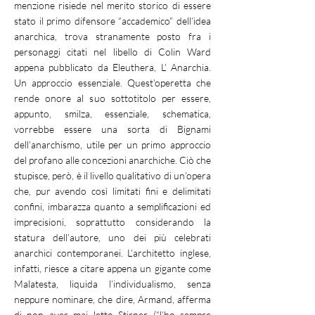
menzione risiede nel merito storico di essere
stato il primo difensore “accademico” dell’idea
anarchica, trova stranamente posto fra i
personaggi citati nel libello di Colin Ward
appena pubblicato da Eleuthera, L’ Anarchia.
Un approccio essenziale. Quest’operetta che
rende onore al suo sottotitolo per essere,
appunto, smilza, essenziale, schematica,
vorrebbe essere una sorta di Bignami
dell’anarchismo, utile per un primo approccio
del profano alle concezioni anarchiche. Ciò che
stupisce, però, è il livello qualitativo di un’opera
che, pur avendo così limitati fini e delimitati
confini, imbarazza quanto a semplificazioni ed
imprecisioni, soprattutto considerando la
statura dell’autore, uno dei più celebrati
anarchici contemporanei. L’architetto inglese,
infatti, riesce a citare appena un gigante come
Malatesta, liquida l’individualismo, senza
neppure nominare, che dire, Armand, afferma
di non aver mai letto Stirner (“l’ho sempre