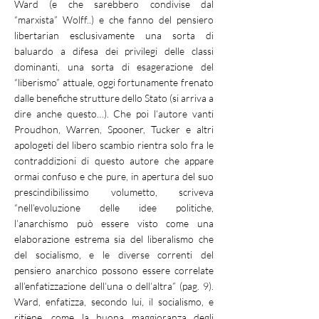
Ward (e che sarebbero condivise dal
“marxista” Wolff..) e che fanno del pensiero
libertarian esclusivamente una sorta di
baluardo a difesa dei privilegi delle classi
dominanti, una sorta di esagerazione del
“liberismo” attuale, oggi fortunamente frenato
dalle benefiche strutture dello Stato (si arriva a
dire anche questo…). Che poi l’autore vanti
Proudhon, Warren, Spooner, Tucker e altri
apologeti del libero scambio rientra solo fra le
contraddizioni di questo autore che appare
ormai confuso e che pure, in apertura del suo
prescindibilissimo volumetto, scriveva
“nell’evoluzione delle idee politiche,
l’anarchismo può essere visto come una
elaborazione estrema sia del liberalismo che
del socialismo, e le diverse correnti del
pensiero anarchico possono essere correlate
all’enfatizzazione dell’una o dell’altra” (pag. 9).
Ward, enfatizza, secondo lui, il socialismo, e
ritiene, come la buona maggioranza degli