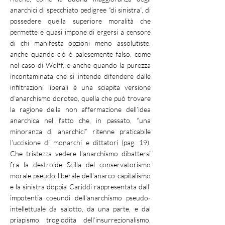
anarchici di specchiato pedigree “di sinistra”, di
possedere quella superiore moralità che
permette e quasi impone di ergersi a censore
di chi manifesta opzioni meno assolutiste,
anche quando ciò è palesemente falso, come
nel caso di Wolff, e anche quando la purezza
incontaminata che si intende difendere dalle
infiltrazioni liberali è una sciapita versione
d’anarchismo doroteo, quella che può trovare
la ragione della non affermazione dell’idea
anarchica nel fatto che, in passato, “una
minoranza di anarchici” ritenne praticabile
l’uccisione di monarchi e dittatori (pag. 19).
Che tristezza vedere l’anarchismo dibattersi
fra la destroide Scilla del conservatorismo
morale pseudo-liberale dell’anarco-capitalismo
e la sinistra doppia Cariddi rappresentata dall’
impotentia coeundi dell’anarchismo pseudo-
intellettuale da salotto, da una parte, e dal
priapismo troglodita dell’insurrezionalismo,