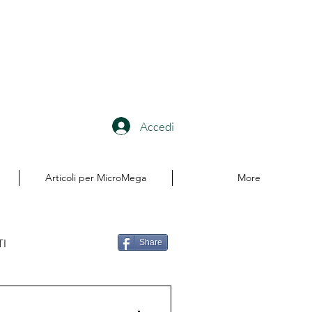
Accedi
Articoli per MicroMega
More
TI
Share