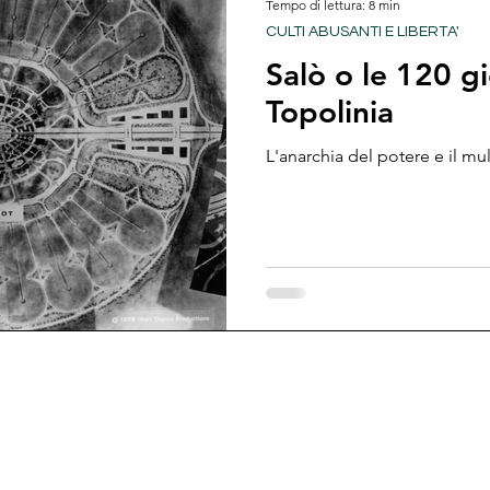
Tempo di lettura: 8 min
CULTI ABUSANTI E LIBERTA'
Salò o le 120 g
STUDI
IRRAZIONALITA' E DERIVE AUTORITARIE
RECEN
Topolinia
IENZA
CONTRIBUTO ESTERNO
PAPERS SCIENTIFICI
L'anarchia del potere e il mu