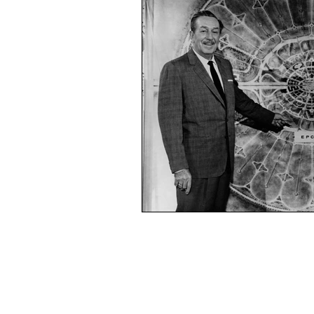
LAICITA' E LIBERA SCELTA
RIFLESSIONI E FLUSSI DI COSC
ROCK E MANIPOLAZIONE