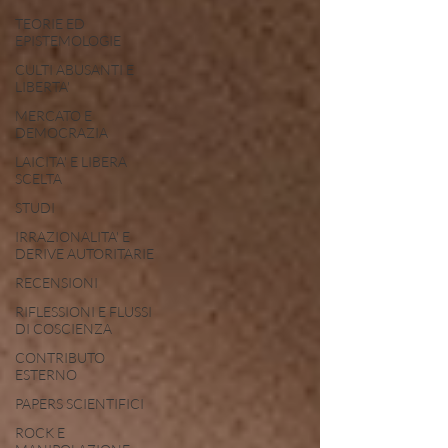
TEORIE ED
EPISTEMOLOGIE
CULTI ABUSANTI E
LIBERTA'
MERCATO E
DEMOCRAZIA
LAICITA' E LIBERA
SCELTA
STUDI
IRRAZIONALITA' E
DERIVE AUTORITARIE
RECENSIONI
RIFLESSIONI E FLUSSI
DI COSCIENZA
CONTRIBUTO
ESTERNO
PAPERS SCIENTIFICI
ROCK E