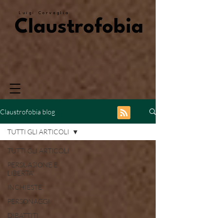
Luigi Corvaglia
Claustrofobia
Claustrofobia blog
TUTTI GLI ARTICOLI
TUTTI GLI ARTICOLI
PERSUASIONE E
LIBERTA'
INCHIESTE
PERSONAGGI
DIBATTITI