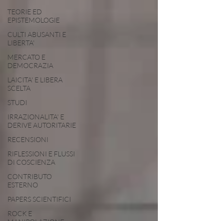
TEORIE ED
EPISTEMOLOGIE
CULTI ABUSANTI E
LIBERTA'
MERCATO E
DEMOCRAZIA
LAICITA' E LIBERA
SCELTA
STUDI
IRRAZIONALITA' E
DERIVE AUTORITARIE
RECENSIONI
RIFLESSIONI E FLUSSI
DI COSCIENZA
CONTRIBUTO
ESTERNO
PAPERS SCIENTIFICI
ROCK E