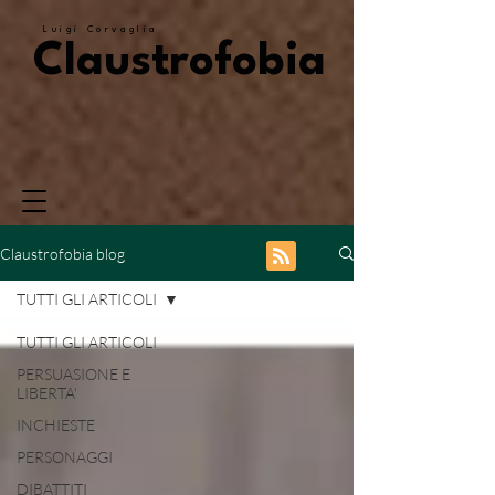
Luigi Corvaglia
Claustrofobia
Claustrofobia blog
TUTTI GLI ARTICOLI
TUTTI GLI ARTICOLI
PERSUASIONE E
LIBERTA'
INCHIESTE
PERSONAGGI
DIBATTITI