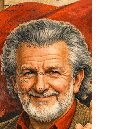
TEORIE ED
EPISTEMOLOGIE
CULTI ABUSANTI E
LIBERTA'
MERCATO E
DEMOCRAZIA
LAICITA' E LIBERA
SCELTA
STUDI
IRRAZIONALITA' E
DERIVE AUTORITARIE
RECENSIONI
RIFLESSIONI E FLUSSI
DI COSCIENZA
CONTRIBUTO
ESTERNO
PAPERS SCIENTIFICI
ROCK E