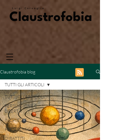
Luigi Corvaglia
Claustrofobia
Claustrofobia blog
TUTTI GLI ARTICOLI
TUTTI GLI ARTICOLI
PERSUASIONE E
LIBERTA'
INCHIESTE
PERSONAGGI
DIBATTITI