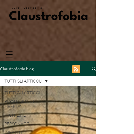
Luigi Corvaglia
Claustrofobia
Claustrofobia blog
TUTTI GLI ARTICOLI
TUTTI GLI ARTICOLI
PERSUASIONE E
LIBERTA'
INCHIESTE
PERSONAGGI
DIBATTITI