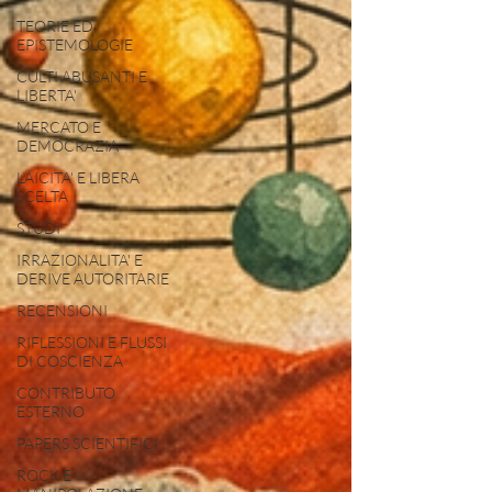
TEORIE ED
EPISTEMOLOGIE
CULTI ABUSANTI E
LIBERTA'
MERCATO E
DEMOCRAZIA
LAICITA' E LIBERA
SCELTA
STUDI
IRRAZIONALITA' E
DERIVE AUTORITARIE
RECENSIONI
RIFLESSIONI E FLUSSI
DI COSCIENZA
CONTRIBUTO
ESTERNO
PAPERS SCIENTIFICI
ROCK E