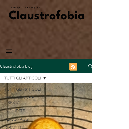
Luigi Corvaglia
Claustrofobia
Claustrofobia blog
TUTTI GLI ARTICOLI
TUTTI GLI ARTICOLI
PERSUASIONE E
LIBERTA'
INCHIESTE
PERSONAGGI
DIBATTITI