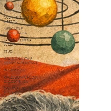
TEORIE ED
EPISTEMOLOGIE
CULTI ABUSANTI E
LIBERTA'
MERCATO E
DEMOCRAZIA
LAICITA' E LIBERA
SCELTA
STUDI
IRRAZIONALITA' E
DERIVE AUTORITARIE
RECENSIONI
RIFLESSIONI E FLUSSI
DI COSCIENZA
CONTRIBUTO
ESTERNO
PAPERS SCIENTIFICI
ROCK E