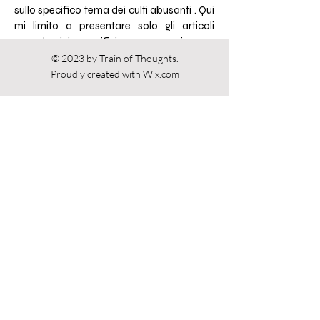
sullo specifico tema dei culti abusanti . Qui
mi limito a presentare solo gli articoli
accademici specifici su persuasione e
libera scelta nei culti.
© 2023 by Train of Thoughts.
Proudly created with
Wix.com