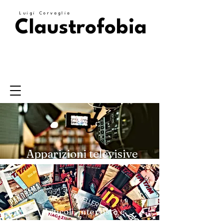
Luigi Corvaglia
Claustrofobia
Apparizioni televisive
Articoli, interviste e
citazioni