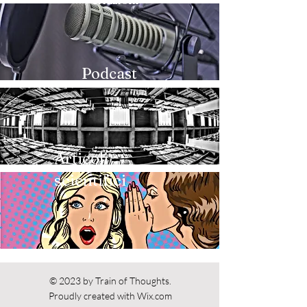
Podcast
Articoli
scientifici
Diffamazioni e
pettegolezzi
© 2023 by Train of Thoughts.
Proudly created with
Wix.com
a mezzo stampa