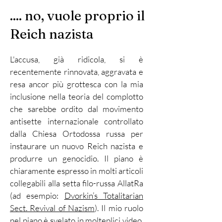
.... no, vuole proprio il
Reich nazista
L'accusa, già ridicola, si è
recentemente rinnovata, aggravata e
resa ancor più grottesca con la mia
inclusione nella teoria del complotto
che sarebbe ordito dal movimento
antisette internazionale controllato
dalla Chiesa Ortodossa russa per
instaurare un nuovo Reich nazista e
produrre un genocidio. Il piano è
chiaramente espresso in molti articoli
collegabili alla setta filo-russa AllatRa
(ad esempio:
Dvorkin’s Totalitarian
Sect. Revival of Nazism
). Il mio ruolo
nel piano è svelato in molteplici video.