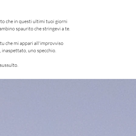
o che in questi ultimi tuoi giorni
bambino spaurito che stringevi a te.
u che mi appari all'improvviso
 inaspettato, uno specchio.
sussulto.  