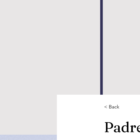
< Back
Padr