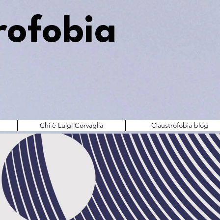
rofobia
Chi è Luigi Corvaglia
Claustrofobia blog