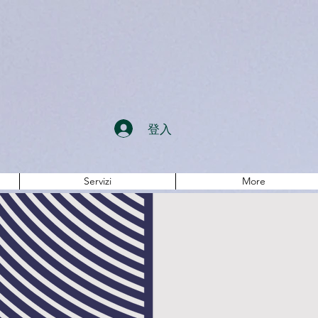
登入
Servizi
More