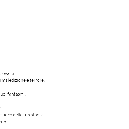
 trovarti
i maledizione e terrore, 
tuoi fantasmi.
o
e fioca della tua stanza
eno.