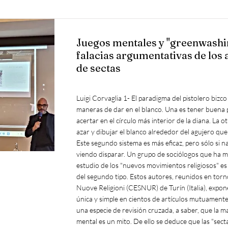
Juegos mentales y "greenwashin
falacias argumentativas de los 
de sectas
Luigi Corvaglia 1- El paradigma del pistolero bizco Hay dos maneras de dar en el blanco. Una es tener buena puntería y acertar en el círculo más interior de la diana. La otra es acertar al azar y dibujar el blanco alrededor del agujero que hemos hecho. Este segundo sistema es más eficaz, pero sólo si nadie nos está viendo disparar. Un grupo de sociólogos que ha monopolizado el estudio de los "nuevos movimientos religiosos" es un buen ejemplo del segundo tipo. Estos autores, reunidos en torno al Centro Studi Nuove Religioni (CESNUR) de Turín (Italia), exponen una tesis única y simple en cientos de artículos mutuamente reconocidos en una especie de revisión cruzada, a saber, que la manipulación mental es un mito. De ello se deduce que las "sectas" que abusan de sus adeptos no son más que un "pánico moral" creado por un movimiento fantasma contra las sectas "carente de credibilidad científica". En resumen, la gente se une a sectas destructivas por voluntad propia y tras una evaluación racional, y permanece en ellas. Esta descripción se hace con total indiferencia a la enorme cantidad de estudios de psicología experimental, neuropsicología y psicología social sobre la persuasión y la influencia social. De hecho, está claro desde hace décadas que las decisiones individuales y colectivas desafían la racionalidad y que la mente humana es susceptible de sugestión y errores sistemáticos que pueden ser explotados por quienes desean dirigirlos (Tversky y Kahneman, 1979; Cacioppo y Petry, 1984; Damasio, 1984; Zimbardo, 2002; Budzynska y Weger, 2011). Hay alguien que recibió un Premio Nobel por estos estudios sobre la manipulabilidad de la mente: Daniel Kahneman. La influencia social y el poder de la percepción de uno mismo como parte de un grupo (autocategorización) en la determinación de las acciones es un legado consolidado del conocimiento científico (Turner, 1987, 1991, Turner & Reynolds, 2012). La existencia de técnicas de persuasión es la base de las estrategias de marketing y propaganda política (Cialdini, 2017; Sharot, 2018). A pesar de esta innegable masa de datos sobre persuasión recopilados por las disciplinas verdaderamente relevantes para tales estudios, los sociólogos mencionados repiten a coro que la "ciencia" ha rechazado la teoría del "lavado de cerebro". ¿Qué ciencia? La suya, es decir, los estudios basados en datos como el proselitismo y las tasas de retención en los nuevos movimientos religiosos. Todos los estudios psicológicos y neurobiológicos no cuentan. Este enfoque es similar al de un grupo de chicos que se niegan a jugar al fútbol y, por tanto, deciden vallar un nuevo campo más pequeño, definiendo así las reglas de un nuevo juego, al decidir quién puede jugar y quién no, y declarando finalmente que los que juegan al fútbol tradicional no están jugando realmente al fútbol. Es como dibujar la diana alrededor del agujero. 2-Las falacias argumentativas Llegados a este punto, es justo preguntarse a qué juegan los que solemos llamar "apologistas de la secta" en su nuevo terreno de juego. Se dice rápidamente: esencialmente juegan con la falacias argumentativas. Hay tres principales 1 argumento del hombre de paja 2 envenenar el pozo 3 petitio principii a) El argumento del hombre de paja El "argumento del hombre de paja" es un truco utilizado por quienes quieren ganar una discusión sin abordar su contenido. Funciona atribuyendo a la otra parte un argumento que nunca ha presentado. Por supuesto, la tesis no sólo debe ser falsa, sino también obviamente absurda, grotesca o ridícula y, por tanto, fácil de refutar. En el caso de los apologistas, el hombre de paja es el "lavado de cerebro". Al igual que todos los salmos terminan en gloria, todas las reconstrucciones históricas del concepto de lavado de cerebro que hacen los apologistas de la secta terminan con una cita de la vieja película The Manchurian Candidate protagonizada por Frank Sinatra. La película habla de un veterano de la guerra de Corea que, en respuesta a un determinado estímulo, fue reprogramado en un autómata controlado de fuera para matar al candidato a la presidencia de los Estados Unidos. Esta versión cinematográfica y grotesca de la manipulación sirve para poner de relieve lo absurdo de la idea y proteger así a gurús, demagogos y líderes de sectas de las acusaciones de practicarla. Sólo hay un problema con este razonamiento: nadie cree en el candidato manchuriano, nadie ha apoyado nunca la tesis del lavado de cerebro. Lo que los estudiosos quieren decir cuando hablan de manipulación mental no tiene ni remotamente que ver con la hipótesis del Candidato de Manchuria. Sin embargo, para entender mejor la diferencia entre persuasión indebida y Hollywood, resulta útil leer un libro del escritor japonés Haruki Murakami. En su libro Underground (1997), relata el ataque con gas sarín en el metro de Tokio en 1995, en el que murieron trece personas y otras 6.000 resultaron envenenadas. Murakami escribe que los seguidores del culto religioso conocido como Aum Shinrikyo (La Verdad Suprema) que llevaron a cabo el ataque "no eran víctimas pasivas, sino que buscaban activamente ser controlados". Describe cómo la mayoría de los miembros de Aum "depositaron toda su valiosa riqueza personal de autoestima" en el "banco espiritual" de la líder de la secta, Shoko Asahara. Su objetivo era someterse a una autoridad superior, a la representación ajena de la realidad. Quizá lo que constituye un grupo abusivo y totalitario es la construcción premeditada de un sistema que selecciona y apoya esta huida de la libertad, reforzándola con pasos lentos y graduales, jugando con la culpa y la vergüenza. Puede que no se trate de un "lavado de cerebro", pero sin duda es manipulación, sin duda persuasión indebida, porque su objetivo es la explotación. Hablamos aquí de mecanismos conocidos por la neurociencia, la psicología social, la "economía del comportamiento" de Kahneman -que ganó un Premio Nobel por revelar los errores sistemáticos (sesgos) y las heurísticas irracional de nuestros cerebros utilizados por el marketing y la propaganda- y de la lingüística cognitiva de Lakoff (2004), que hace hincapié en la naturaleza persuasiva del lenguaje. Lakoff aclaró cómo el uso de términos específicos activa marcos cenceptuales que guían la percepción del oyente. Para negar esto, hay que ser muy ignorante o tener muy mala fe. Un error importante en la discusión del tema ha sido definir la persuasión como un constructo formado por una única dimensión. Si sólo existe una forma de persuasión, para alguien siempre será lícita ("todos persuadimos y somos persuadidos"), mientras que para otros a veces puede ser maligna. Pero no saben dónde trazar la línea para separarla de la persuasión lícita. Así que es necesario introducir una dimensión a menudo ignorada: la finalidad del persuasor, es decir, la dimensión del interés. Se trata de una dimensión que podemos esbozar en un eje que tiene en los dos polos el egoísmo (interés por nosotros mismos) y el altruismo (interés por los demás). La introducción de esta nueva dimensión amplía el abanico de connotaciones y tipologías expresivas de la persuasión. Éstas pueden reproducirse espacialmente mediante la intersección de dos ejes según la tradición de los modelos circumplejos utilizados en psicología (fig. 1). De ello se deducen dos cosas: La primera es que no hay que centrarse en el lavado de cerebro mediante métodos específicos, sino en la persuasión con fines de explotación. Es decir, la manipulación. La atención debe dirigirse al "por qué", no al "cómo". La segunda cosa que se puede deducir fácilmente del diagrama que presenté es que la idea de que los anticultistas quieren censurar la persuasión tout-court es falsa, ya que sólo uno de los cuadrantes representa el área del control mental. Es básicamente otro argumento de hombre de paja. b) Envenenar el pozo La expresión "envenenar el pozo" se utiliza para describir un argumento en el que se deslegitima de antemano lo que dice el oponente cuestionando su credibilidad o buena fe. De este modo, cualquier cosa que digan puede ser ignorada, considerada falsa o irrelevante por el público. "Como eres malo, lo que dices no es digno de consideración". La difamación constante de activistas, académicos y asociaciones que muestran preocupación por los grupos totalitarios no tiene como objetivo, desde luego, discutir sus argumentos, sino poner en duda su credibilidad. De hecho, a los activistas que se oponen a la labor de las sectas se les tacha sin embargo de anticientí