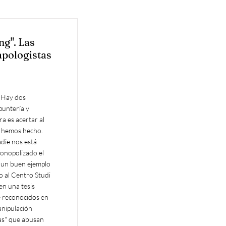
g". Las
apologistas
ficos (por el mito del lavado de cerebro), antiliberales (por ser hostiles a la "libertad de culto") o incluso cómplices del despotismo. Por tanto, todo lo que diga el "movimiento anti-sectas" carece de fundamento. C) Petitio principii (o "falacia de la petición de principio") La técnica más sofisticada, que incluso puede considerarse un auténtico juego mental, es la "falacia de la petición de principio" (petitio principii). Se trata de un error en el que las premisas ya contienen la afirmación de que la conclusión es verdadera. En otras palabras, la conclusión ya se da por sentada en la premisa. Massimo Introvigne (1993) nos ofrece un magnífico ejemplo de ello. Ha encontrado la forma más ingeniosa de proponer el concepto de que los anticultistas creen en un fenómeno no científico con su división en un movimiento secular anti-sectas y un movimiento religioso contra las sectas. Combina la división "secular-religioso" con una división en movimientos "racionalistas" y "post-racionalistas". Los racionalistas, según el autor, son los que creen que las "sectas" atraen a sus seguidores mediante el fraude, el engaño. El engaño no es sobrenatural, ergo es racional. Por lo tanto, habrá movimientos racionalistas anti-sectas y movimientos racionalistas contra las sectas. Introvigne escribe: Los anti-cultistas enfatizarán los rasgos seculares del fraude (por ejemplo, milagros 'falsos') y los contra-cultistas sus elementos religiosos (por ejemplo, 'ma