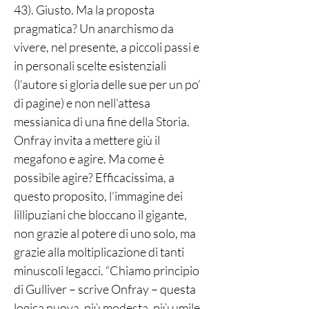
43). Giusto. Ma la proposta
pragmatica? Un anarchismo da
vivere, nel presente, a piccoli passi e
in personali scelte esistenziali
(l’autore si gloria delle sue per un po’
di pagine) e non nell’attesa
messianica di una fine della Storia.
Onfray invita a mettere giù il
megafono e agire. Ma come è
possibile agire? Efficacissima, a
questo proposito, l’immagine dei
lillipuziani che bloccano il gigante,
non grazie al potere di uno solo, ma
grazie alla moltiplicazione di tanti
minuscoli legacci. “Chiamo principio
di Gulliver – scrive Onfray – questa
logica nuova, più modesta, più umile,