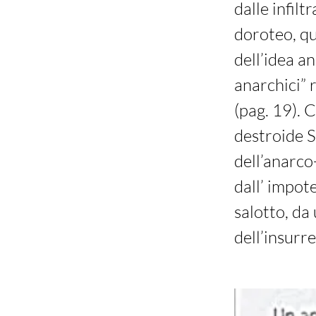
dalle infilt
doroteo, qu
dell’idea a
anarchici” 
(pag. 19). 
destroide S
dell’anarco
dall’ impot
salotto, da
dell’insurre