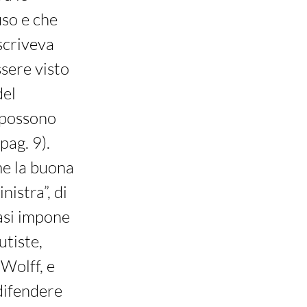
uso e che
scriveva
ssere visto
del
o possono
pag. 9).
ome la buona
nistra”, di
asi impone
utiste,
Wolff, e
difendere