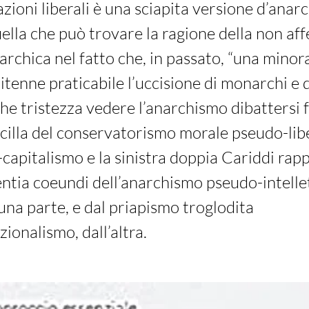
razioni liberali è una sciapita versione d’ana
ella che può trovare la ragione della non a
narchica nel fatto che, in passato, “una minor
ritenne praticabile l’uccisione di monarchi e 
Che tristezza vedere l’anarchismo dibattersi f
cilla del conservatorismo morale pseudo-lib
-capitalismo e la sinistra doppia Cariddi ra
entia coeundi dell’anarchismo pseudo-intelle
 una parte, e dal priapismo troglodita
zionalismo, dall’altra.