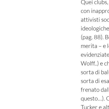
Quei clubs,
con inappro
attivisti so
ideologiche
(pag. 88). 
merita – e 
evidenziate
Wolff..) e 
sorta di bal
sorta di es
frenato dal
questo…). C
Tucker e alt