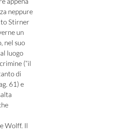
tare appena
enza neppure
to Stirner
averne un
, nel suo
al luogo
rimine (“il
tanto di
ag. 61) e
alta
che
 Wolff. Il