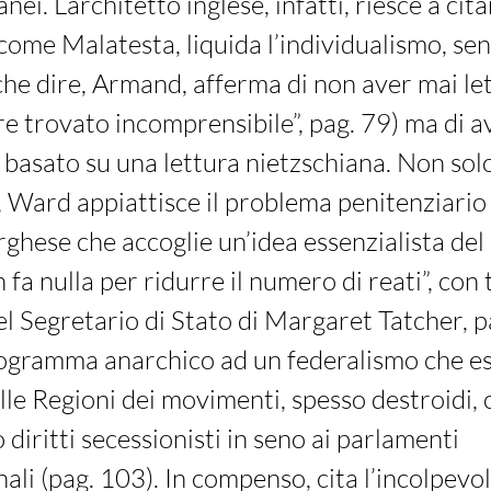
ei. L’architetto inglese, infatti, riesce a ci
come Malatesta, liquida l’individualismo, s
he dire, Armand, afferma di non aver mai let
re trovato incomprensibile”, pag. 79) ma di 
 basato su una lettura nietzschiana. Non solo
Ward appiattisce il problema penitenziario 
hese che accoglie un’idea essenzialista del c
fa nulla per ridurre il numero di reati”, con 
el Segretario di Stato di Margaret Tatcher, p
rogramma anarchico ad un federalismo che es
lle Regioni dei movimenti, spesso destroidi, 
 diritti secessionisti in seno ai parlamenti
ali (pag. 103). In compenso, cita l’incolpevole