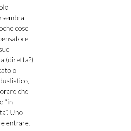
olo
re sembra
poche cose
 pensatore
 suo
a (diretta?)
cato o
ualistico,
norare che
o “in
ta”. Uno
re entrare.