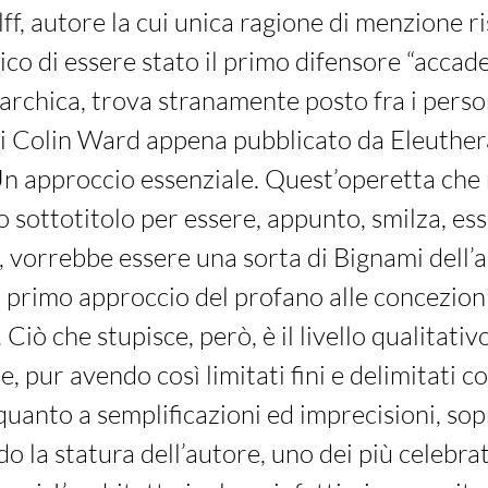
f, autore la cui unica ragione di menzione ri
ico di essere stato il primo difensore “accad
narchica, trova stranamente posto fra i perso
 di Colin Ward appena pubblicato da Eleuthera
n approccio essenziale. Quest’operetta che
o sottotitolo per essere, appunto, smilza, ess
 vorrebbe essere una sorta di Bignami dell’
n primo approccio del profano alle concezion
Ciò che stupisce, però, è il livello qualitativo
, pur avendo così limitati fini e delimitati co
uanto a semplificazioni ed imprecisioni, sop
o la statura dell’autore, uno dei più celebrat