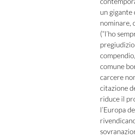
contemporan
un gigante 
nominare, c
(“l’ho semp
pregiudizio
compendio, 
comune borg
carcere non 
citazione d
riduce il p
l’Europa de
rivendicano
sovranazion