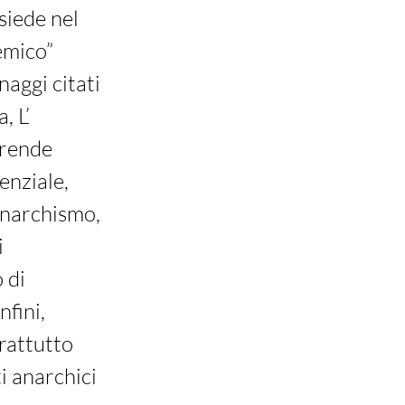
siede nel
emico”
naggi citati
, L’
 rende
enziale,
anarchismo,
i
 di
nfini,
rattutto
i anarchici