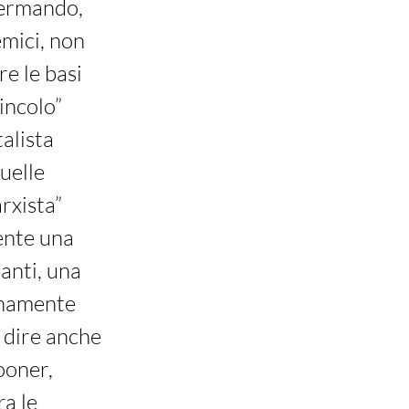
fermando,
mici, non
re le basi
incolo”
talista
uelle
rxista”
mente una
nanti, una
tunamente
a dire anche
ooner,
ra le