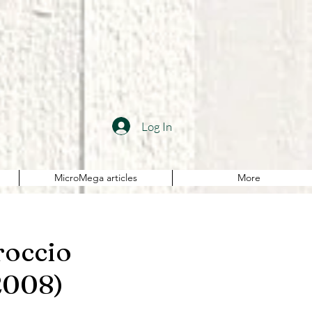
Log In
MicroMega articles
More
roccio
 2008)