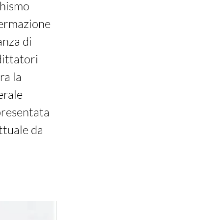
rchismo
ffermazione
anza di
dittatori
ra la
erale
ppresentata
ttuale da