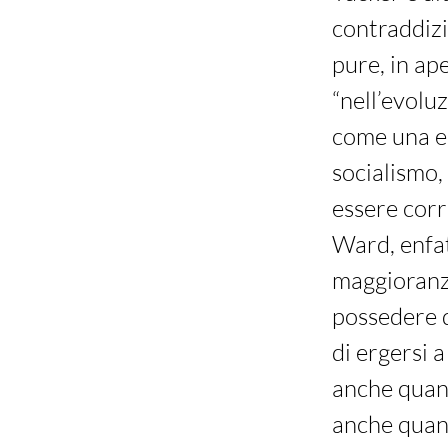
contraddizi
pure, in ap
“nell’evolu
come una el
socialismo,
essere corre
Ward, enfat
maggioranza
possedere 
di ergersi 
anche quand
anche quan