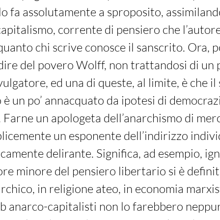
 lo fa assolutamente a sproposito, assimiland
capitalismo, corrente di pensiero che l’auto
uanto chi scrive conosce il sanscrito. Ora, 
dire del povero Wolff, non trattandosi di un
ulgatore, ed una di queste, al limite, è che il
è un po’ annacquato da ipotesi di democrazi
. Farne un apologeta dell’anarchismo di mer
icemente un esponente dell’indirizzo individ
ncamente delirante. Significa, ad esempio, ig
re minore del pensiero libertario si è definit
archico, in religione ateo, in economia marxis
lub anarco-capitalisti non lo farebbero neppu