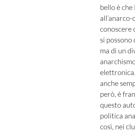
bello è che
all’anarco-
conoscere q
si possono 
ma di un div
anarchismo 
elettronica
anche sempl
però, è fra
questo auto
politica an
così, nei c