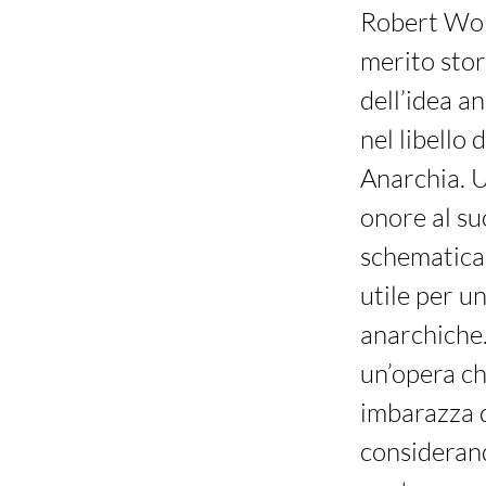
Robert Wolf
merito stor
dell’idea a
nel libello
Anarchia. U
onore al su
schematica,
utile per u
anarchiche. 
un’opera che
imbarazza q
considerand