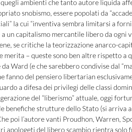
 quegli ambienti che tanto autore liquida af
priato snobismo, essere popolati da “accade
ciali” la cui “inventiva sembra limitarsi a forni
 a un capitalismo mercantile libero da ogni v
Bene, se critiche la teorizzazione anarco-capi
le merita – queste sono ben altre rispetto a q
 da Ward (e che sarebbero condivise dal “ma
che fanno del pensiero libertarian esclusiva
uardo a difesa dei privilegi delle classi domi
agerazione del “liberismo” attuale, oggi for
le benefiche strutture dello Stato (si arriva 
he poi l’autore vanti Proudhon, Warren, Sp
ri apologeti del libero scambio rientra solo f