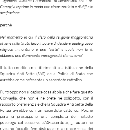
...sgomenti lasciano i riferimenti al clericalismo che il dr. 
Corvaglia esprime in modo non circostanziato e di difficile 
decifrazione
perchè
Nel momento in cui il clero della religione maggioritaria 
ottiene dallo Stato laico il potere di decidere quale gruppo 
religioso minoritario è una "setta" e quale non lo è, 
abbiamo una illuminante immagine del clericalismo".
Il tutto condito con riferimenti alla istituzione della 
Squadra Anti-Sette (SAS) della Polizia di Stato che 
avrebbe come referente un sacerdote cattolico.
Purtroppo non si capisce cosa abbia a che fare questo 
Corvaglia, che non è né prete né poliziotto, con il 
rapporto preferenziale che la Squadra Anti Sette della 
Polizia avrebbe con un sacerdote cattolico. Poiché 
però si presuppone una complicità del nefasto 
psicologo col coacervo SAS-sacerdote, gli autori ne 
rivelano l'occulto fine: distruggere la concorrenza dei 