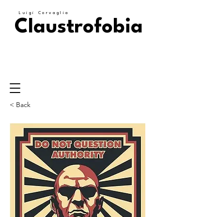
Luigi Corvaglia
Claustrofobia
< Back
Corollario: Corvaglia è
un clericale