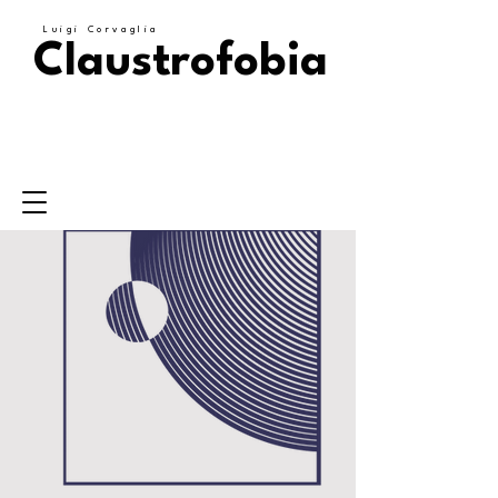
Luigi Corvaglia
Claustrofobia