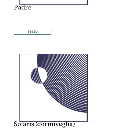
Padre
testo
Solaris (dormiveglia)