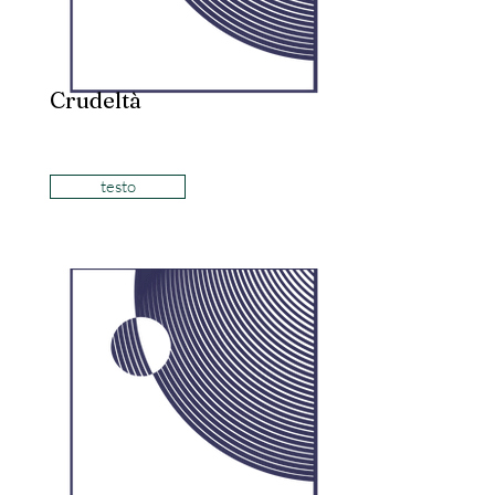
Crudeltà
testo