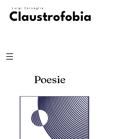
Luigi Corvaglia
Claustrofobia
Poesie