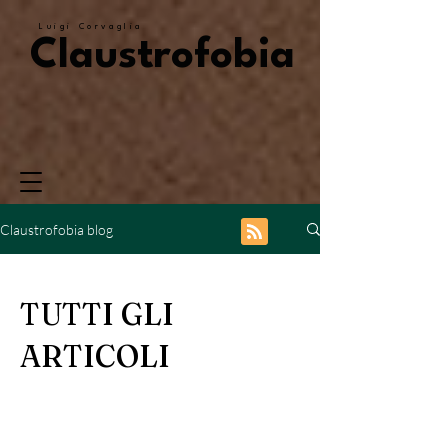
Luigi Corvaglia
Claustrofobia
Claustrofobia blog
TUTTI GLI
ARTICOLI